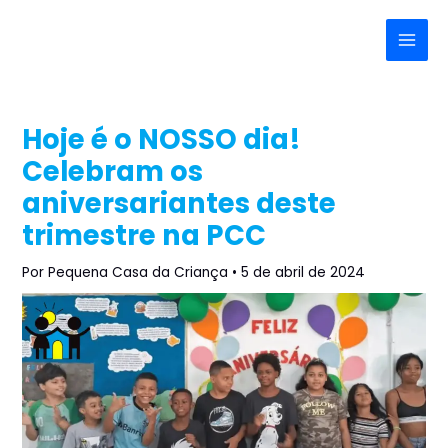
Ir
Post
Main
para
navigation
Menu
o
conteúdo
Hoje é o NOSSO dia!
Celebram os
aniversariantes deste
trimestre na PCC
Por
Pequena Casa da Criança
•
5 de abril de 2024