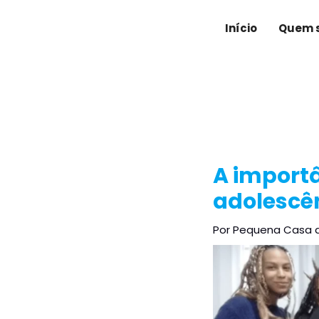
Ir
Post
para
navigation
Início
Quem 
o
conteúdo
A importâ
adolescê
Por
Pequena Casa 