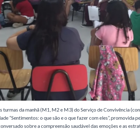
s turmas da manhã (M1, M2 e M3) do Serviço de Convivência (cont
dade “Sentimentos: o que são e o que fazer com eles”, promovida p
conversado sobre a compreensão saudável das emoções e as estrat