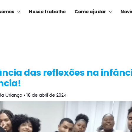
somos
Nosso trabalho
Como ajudar
Novi
ncia das reflexões na infânc
ncia!
da Criança
•
18 de abril de 2024