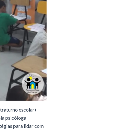
raturno escolar)
ela psicóloga
égias para lidar com