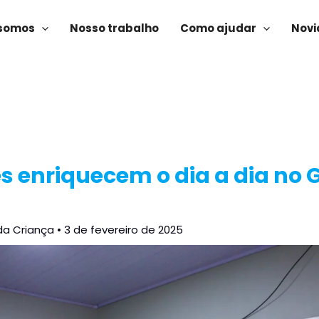
somos
Nosso trabalho
Como ajudar
Novi
s enriquecem o dia a dia no 
da Criança
•
3 de fevereiro de 2025