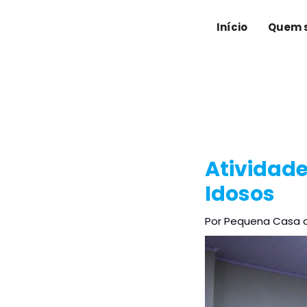
Ir
Post
para
navigation
Início
Quem 
o
conteúdo
Atividade
Idosos
Por
Pequena Casa 