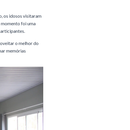
o, os idosos visitaram
O momento foi uma
articipantes.
roveitar o melhor do
onar memórias