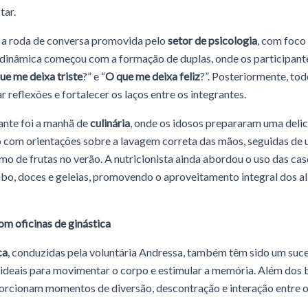
tar.
 a roda de conversa promovida pelo
setor de psicologia
, com foco
dinâmica começou com a formação de duplas, onde os participan
ue me deixa triste
?” e “
O que me deixa feliz
?”. Posteriormente, to
 reflexões e fortalecer os laços entre os integrantes.
ante foi a manhã de
culinária
, onde os idosos prepararam uma delici
io com orientações sobre a lavagem correta das mãos, seguidas de
o de frutas no verão. A nutricionista ainda abordou o uso das casc
bo, doces e geleias, promovendo o aproveitamento integral dos a
m oficinas de ginástica
ca
, conduzidas pela voluntária Andressa, também têm sido um suce
 ideais para movimentar o corpo e estimular a memória. Além dos b
orcionam momentos de diversão, descontração e interação entre os