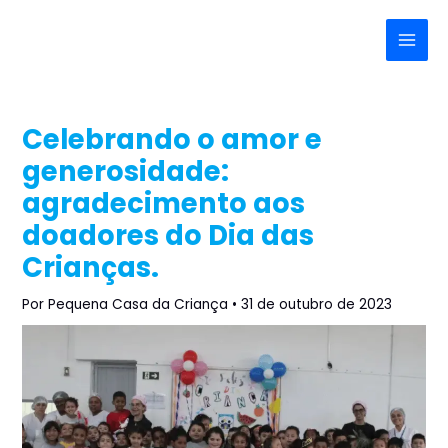
Ir
Post
Main
para
navigation
Menu
o
conteúdo
Celebrando o amor e
generosidade:
agradecimento aos
doadores do Dia das
Crianças.
Por
Pequena Casa da Criança
•
31 de outubro de 2023