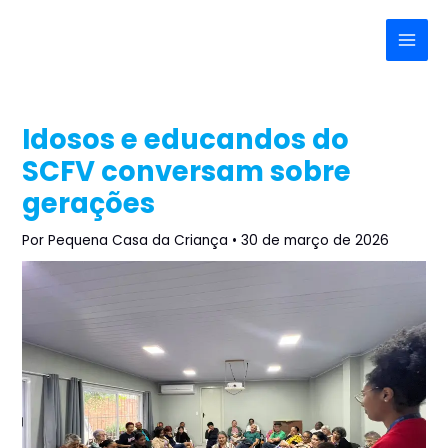
Ir
Post
Main
para
navigation
Menu
o
conteúdo
Idosos e educandos do
SCFV conversam sobre
gerações
Por
Pequena Casa da Criança
•
30 de março de 2026