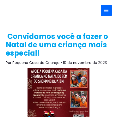
Ir
Post
Main
para
navigation
Menu
o
conteúdo
Convidamos você a fazer o
Natal de uma criança mais
especial!
Por
Pequena Casa da Criança
•
10 de novembro de 2023