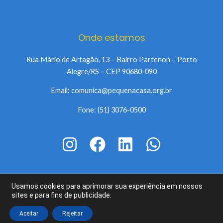
Onde estamos
Rua Mário de Artagão, 13 – Bairro Partenon – Porto
Alegre/RS – CEP 90680-090
Email: comunica@pequenacasa.org.br
Fone: (51) 3076-0500
Usamos cookies para aprimorar sua experiência em nossos
Copyright © 2026 Pequena Casa da Criança | Todos os diretos
sites e para fins de publicidade.
reservados.
Aceitar
Rejeitar