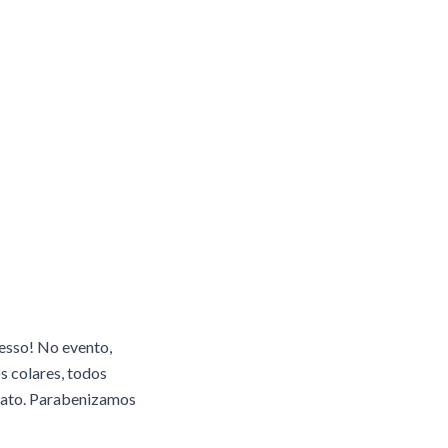
esso! No evento,
os colares, todos
anato. Parabenizamos