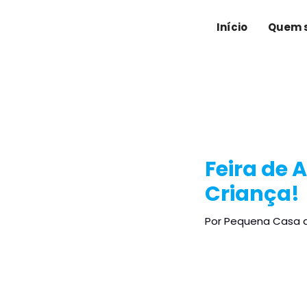
Ir
Post
para
navigation
Início
Quem 
o
conteúdo
Feira de
Criança!
Por
Pequena Casa 