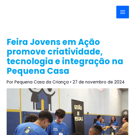
Ir
Post
Main
para
navigation
Menu
o
conteúdo
Feira Jovens em Ação
promove criatividade,
tecnologia e integração na
Pequena Casa
Por
Pequena Casa da Criança
•
27 de novembro de 2024