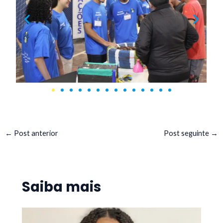
←
Post anterior
Post seguinte
→
Saiba mais