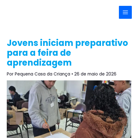
Ir
Post
Main
para
navigation
Menu
o
conteúdo
Jovens iniciam preparativo
para a feira de
aprendizagem
Por
Pequena Casa da Criança
•
26 de maio de 2026