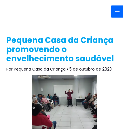
Ir
Post
Main
para
navigation
Menu
o
conteúdo
Pequena Casa da Criança
promovendo o
envelhecimento saudável
Por
Pequena Casa da Criança
•
5 de outubro de 2023