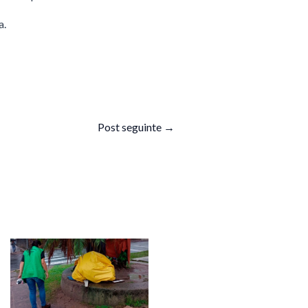
a.
Post seguinte
→