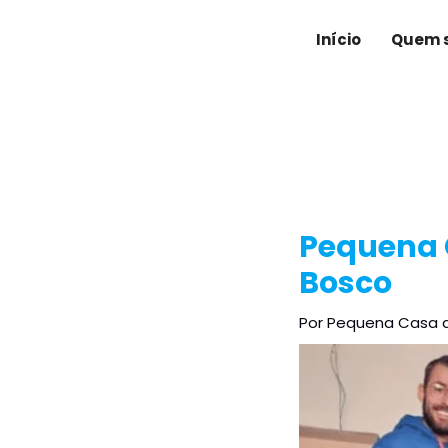
Ir
Post
para
navigation
Início
Quem 
o
conteúdo
Pequena 
Bosco
Por
Pequena Casa 