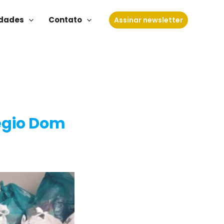
dades
Contato
Assinar newsletter
égio Dom