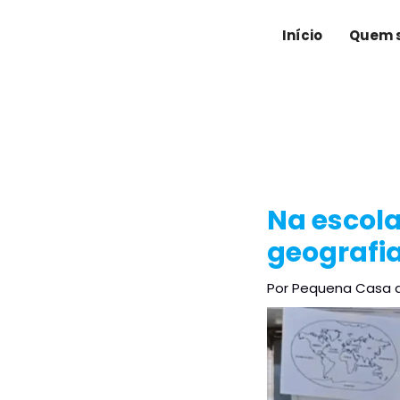
Ir
Post
para
navigation
Início
Quem 
o
conteúdo
Na escola
geografi
Por
Pequena Casa 