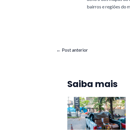
bairros e regiões do m
←
Post anterior
Saiba mais