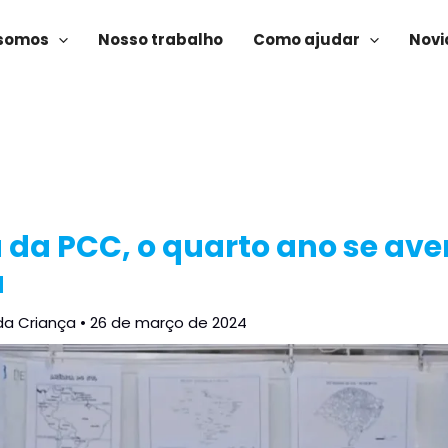
somos
Nosso trabalho
Como ajudar
Novi
 da PCC, o quarto ano se av
a
da Criança
•
26 de março de 2024