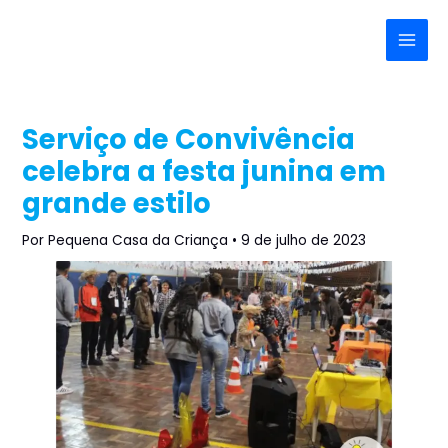
Ir
Post
Main
para
navigation
Menu
o
conteúdo
Serviço de Convivência
celebra a festa junina em
grande estilo
Por
Pequena Casa da Criança
•
9 de julho de 2023