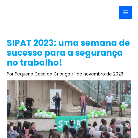
Ir
Post
Main
para
navigation
Menu
o
conteúdo
SIPAT 2023: uma semana de
sucesso para a segurança
no trabalho!
Por
Pequena Casa da Criança
•
1 de novembro de 2023