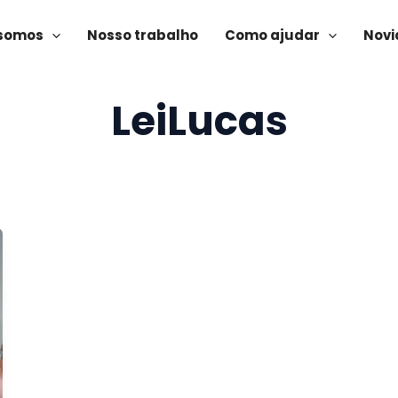
somos
Nosso trabalho
Como ajudar
Novi
LeiLucas