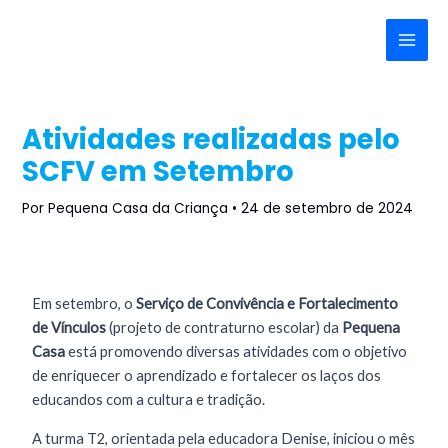
Ir
Post
Main
para
navigation
Menu
o
conteúdo
Atividades realizadas pelo
SCFV em Setembro
Por
Pequena Casa da Criança
•
24 de setembro de 2024
Em setembro, o
Serviço de Convivência e Fortalecimento
de Vínculos
(projeto de contraturno escolar) da
Pequena
Casa
está promovendo diversas atividades com o objetivo
de enriquecer o aprendizado e fortalecer os laços dos
educandos com a cultura e tradição.
A turma T2, orientada pela educadora Denise, iniciou o mês