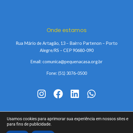
Onde estamos
Rua Mário de Artagão, 13 – Bairro Partenon – Porto
Alegre/RS – CEP 90680-090
Email: comunica@pequenacasa.org.br
Fone: (51) 3076-0500
Usamos cookies para aprimorar sua experiência em nossos sites e
Copyright © 2026 Pequena Casa da Criança | Todos os diretos
para fins de publicidade.
reservados.