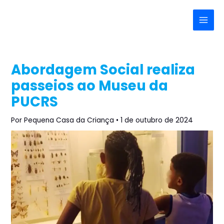
Ir
Post
Main
para
navigation
Menu
o
conteúdo
Abordagem Social realiza
passeios ao Museu da
PUCRS
Por
Pequena Casa da Criança
•
1 de outubro de 2024