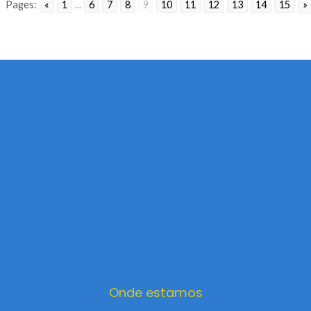
Pages:
«
1
...
6
7
8
9
10
11
12
13
14
15
»
Onde estamos