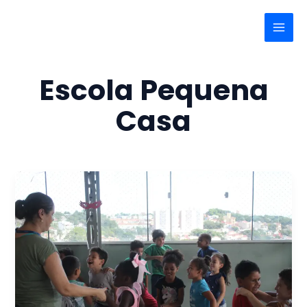
Ir
Main
para
Menu
o
conteúdo
Escola Pequena
Casa