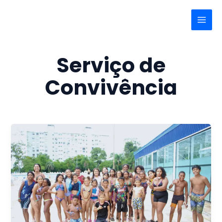
Ir
Main
para
Menu
o
conteúdo
Serviço de
Convivência