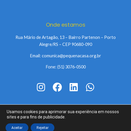
Onde estamos
Rua Mário de Artagão, 13 – Bairro Partenon – Porto
Alegre/RS – CEP 90680-090
Email: comunica@pequenacasa.org.br
Fone: (51) 3076-0500
Usamos cookies para aprimorar sua experiência em nossos
Copyright © 2026 Pequena Casa da Criança | Todos os diretos
sites e para fins de publicidade.
reservados.
Aceitar
Rejeitar