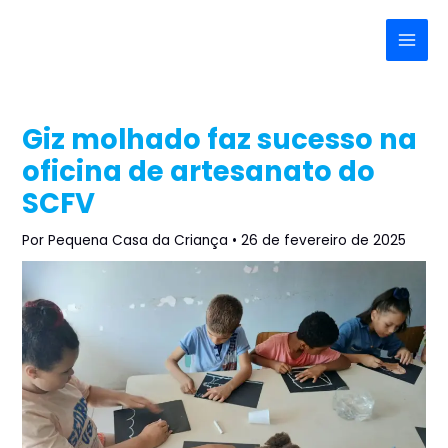
Ir
Post
Main
para
navigation
Menu
o
conteúdo
Giz molhado faz sucesso na
oficina de artesanato do
SCFV
Por
Pequena Casa da Criança
•
26 de fevereiro de 2025