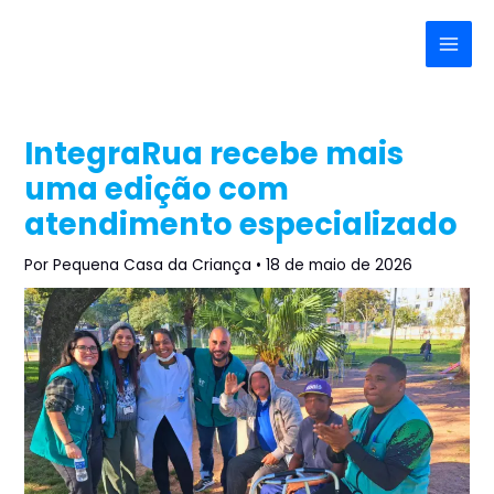
Ir
Post
Main
para
navigation
Menu
o
conteúdo
IntegraRua recebe mais
uma edição com
atendimento especializado
Por
Pequena Casa da Criança
•
18 de maio de 2026