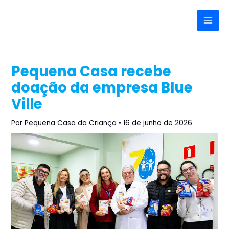
Ir
Post
Main
para
navigation
Menu
o
conteúdo
Pequena Casa recebe
doação da empresa Blue
Ville
Por
Pequena Casa da Criança
•
16 de junho de 2026