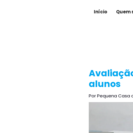
Ir
Post
para
navigation
Início
Quem 
o
conteúdo
Avaliaçã
alunos
Por
Pequena Casa 