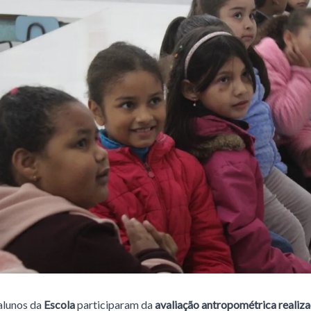
alunos da
Escola
participaram da
avaliação antropométrica realiza