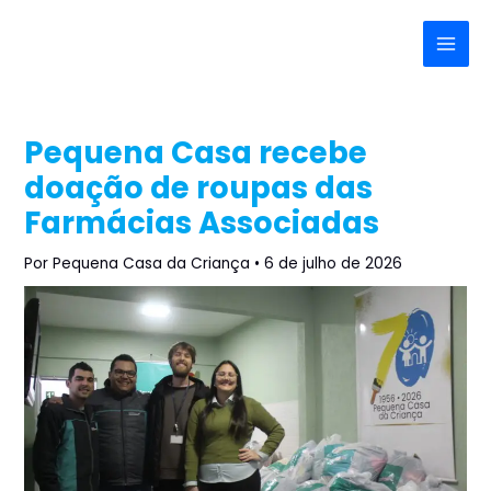
Ir
Post
Main
para
navigation
Menu
o
conteúdo
Pequena Casa recebe
doação de roupas das
Farmácias Associadas
Por
Pequena Casa da Criança
•
6 de julho de 2026