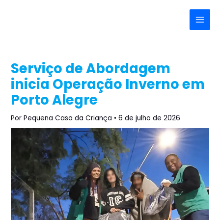
Ir
Post
Main
para
navigation
Menu
o
conteúdo
Serviço de Abordagem
inicia Operação Inverno em
Porto Alegre
Por
Pequena Casa da Criança
•
6 de julho de 2026