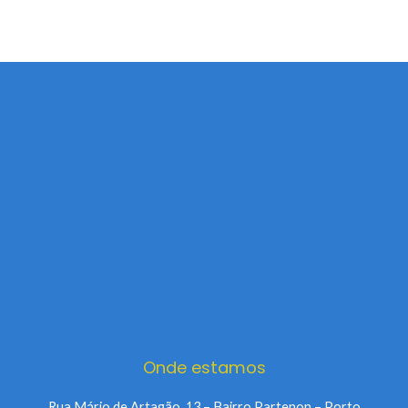
Onde estamos
Rua Mário de Artagão, 13 – Bairro Partenon – Porto