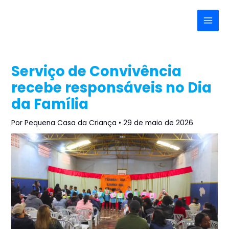
Ir
Post
Main
para
navigation
Menu
o
conteúdo
Serviço de Convivência
recebe responsáveis no Dia
da Família
Por
Pequena Casa da Criança
•
29 de maio de 2026