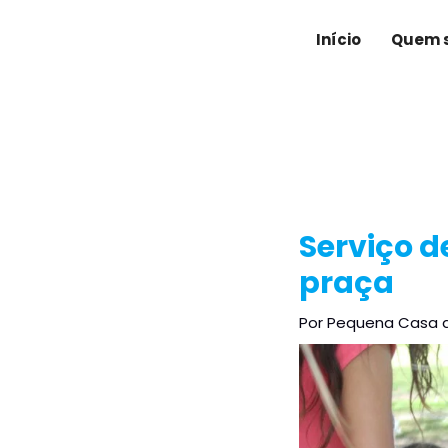
Ir
Post
para
navigation
Início
Quem 
o
conteúdo
Serviço d
praça
Por
Pequena Casa 